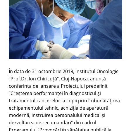
Image
În data de 31 octombrie 2019, Institutul Oncologic
”Prof.Dr. Ion Chiricuță”, Cluj-Napoca, anunță
conferința de lansare a Proiectului predefinit
”Creșterea performanței în diagnosticul și
tratamentul cancerelor la copii prin îmbunătățirea
echipamentului tehnic, achiziția de aparatură
modernă, instruirea personalului medical și
dezvoltarea de recomandări” din cadrul
Programului ”Provocări în sănătatea publică la