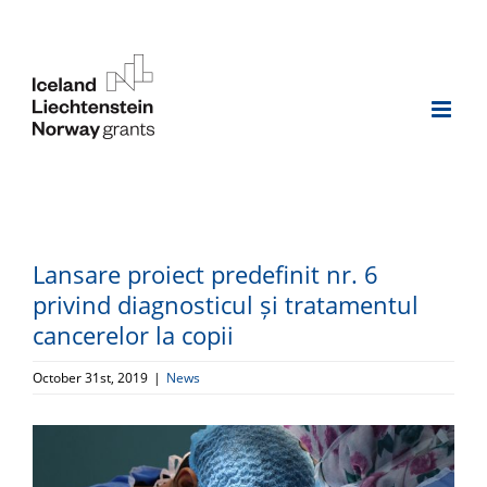
Skip
to
content
Lansare proiect predefinit nr. 6
privind diagnosticul și tratamentul
cancerelor la copii
October 31st, 2019
|
News
View
Larger