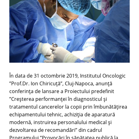
Image
În data de 31 octombrie 2019, Institutul Oncologic
”Prof.Dr. Ion Chiricuță”, Cluj-Napoca, anunță
conferința de lansare a Proiectului predefinit
”Creșterea performanței în diagnosticul și
tratamentul cancerelor la copii prin îmbunătățirea
echipamentului tehnic, achiziția de aparatură
modernă, instruirea personalului medical și
dezvoltarea de recomandări” din cadrul
Programului ”Provocări în sănătatea publică la