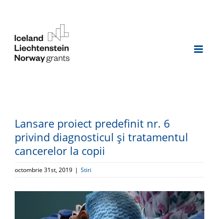
Skip
to
content
Lansare proiect predefinit nr. 6
privind diagnosticul și tratamentul
cancerelor la copii
octombrie 31st, 2019
|
Stiri
View
Larger